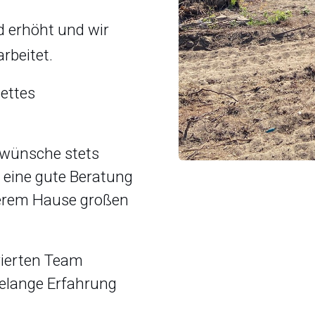
 erhöht und wir
rbeitet.
ettes
enwünsche stets
 eine gute Beratung
nserem Hause großen
ierten Team
relange Erfahrung