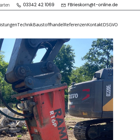
03342 42 1069
FBrieskorn@t-online.de
arten
istungen
Technik
Baustoffhandel
Referenzen
Kontakt
DSGVO